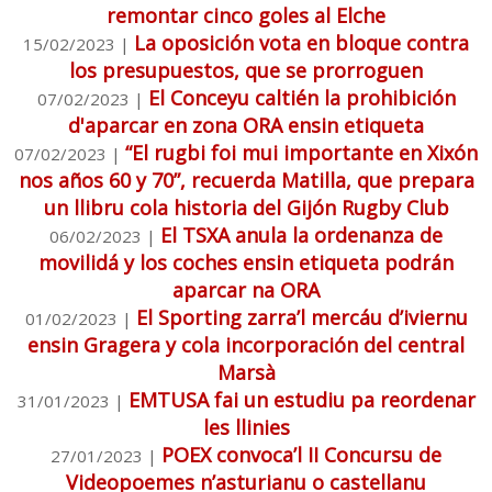
remontar cinco goles al Elche
La oposición vota en bloque contra
15/02/2023
|
los presupuestos, que se prorroguen
El Conceyu caltién la prohibición
07/02/2023
|
d'aparcar en zona ORA ensin etiqueta
“El rugbi foi mui importante en Xixón
07/02/2023
|
nos años 60 y 70”, recuerda Matilla, que prepara
un llibru cola historia del Gijón Rugby Club
El TSXA anula la ordenanza de
06/02/2023
|
movilidá y los coches ensin etiqueta podrán
aparcar na ORA
El Sporting zarra’l mercáu d’iviernu
01/02/2023
|
ensin Gragera y cola incorporación del central
Marsà
EMTUSA fai un estudiu pa reordenar
31/01/2023
|
les llinies
POEX convoca’l II Concursu de
27/01/2023
|
Videopoemes n’asturianu o castellanu