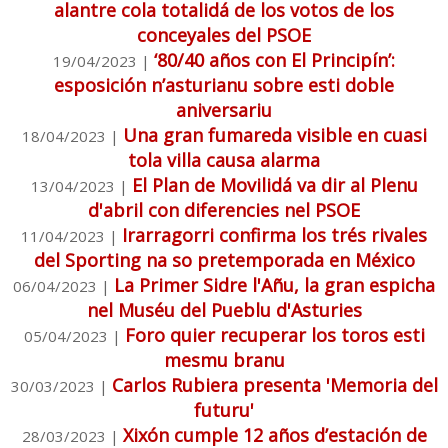
alantre cola totalidá de los votos de los
conceyales del PSOE
‘80/40 años con El Principín’:
19/04/2023
|
esposición n’asturianu sobre esti doble
aniversariu
Una gran fumareda visible en cuasi
18/04/2023
|
tola villa causa alarma
El Plan de Movilidá va dir al Plenu
13/04/2023
|
d'abril con diferencies nel PSOE
Irarragorri confirma los trés rivales
11/04/2023
|
del Sporting na so pretemporada en México
La Primer Sidre l'Añu, la gran espicha
06/04/2023
|
nel Muséu del Pueblu d'Asturies
Foro quier recuperar los toros esti
05/04/2023
|
mesmu branu
Carlos Rubiera presenta 'Memoria del
30/03/2023
|
futuru'
Xixón cumple 12 años d’estación de
28/03/2023
|