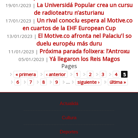
La Universidá Popular crea un cursu
19/01/2023
|
de radioteatru n’asturianu
Un rival conocíu espera al Motive.co
17/01/2023
|
en cuartos de la EHF European Cup
El Motive.co afronta nel Palaciu'l so
13/01/2023
|
duelu européu más duru
Próxima parada folixera: l’Antroxu
11/01/2023
|
Yá llegaron los Reis Magos
05/01/2023
|
Pages
« primera
‹ anterior
1
2
3
4
5
6
7
8
9
…
siguiente ›
última »
Actualidá
Cultura
Deportes