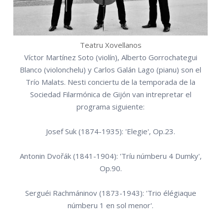
Teatru Xovellanos
Víctor Martínez Soto (violín), Alberto Gorrochategui
Blanco (violonchelu) y Carlos Galán Lago (pianu) son el
Trío Malats. Nesti conciertu de la temporada de la
Sociedad Filarmónica de Gijón van intrepretar el
programa siguiente:
Josef Suk (1874-1935): 'Elegie', Op.23.
Antonin Dvořák (1841-1904): 'Tríu númberu 4 Dumky',
Op.90.
Serguéi Rachmáninov (1873-1943): 'Trio élégiaque
númberu 1 en sol menor'.