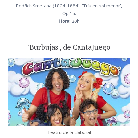
Bedřich Smetana (1824-1884): 'Tríu en sol menor',
Op.15.
Hora:
20h
'Burbujas', de CantaJuego
Teatru de la Llaboral