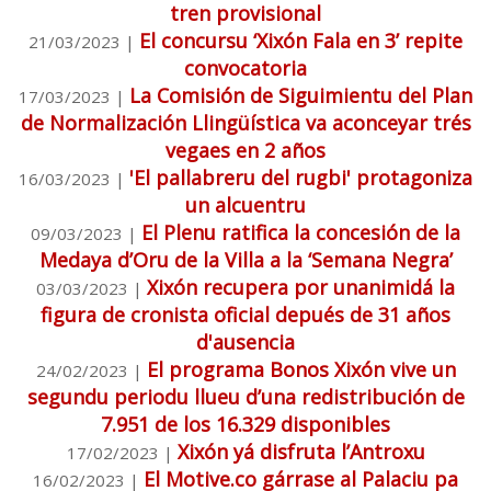
tren provisional
El concursu ‘Xixón Fala en 3’ repite
21/03/2023
|
convocatoria
La Comisión de Siguimientu del Plan
17/03/2023
|
de Normalización Llingüística va aconceyar trés
vegaes en 2 años
'El pallabreru del rugbi' protagoniza
16/03/2023
|
un alcuentru
El Plenu ratifica la concesión de la
09/03/2023
|
Medaya d’Oru de la Villa a la ‘Semana Negra’
Xixón recupera por unanimidá la
03/03/2023
|
figura de cronista oficial depués de 31 años
d'ausencia
El programa Bonos Xixón vive un
24/02/2023
|
segundu periodu llueu d’una redistribución de
7.951 de los 16.329 disponibles
Xixón yá disfruta l’Antroxu
17/02/2023
|
El Motive.co gárrase al Palaciu pa
16/02/2023
|