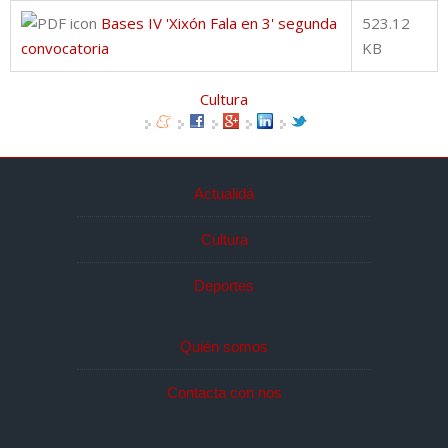
Bases IV 'Xixón Fala en 3' segunda
523.12
convocatoria
KB
Cultura
Actualidá
Cultura
Deportes
Quién somos
Contacta con nos