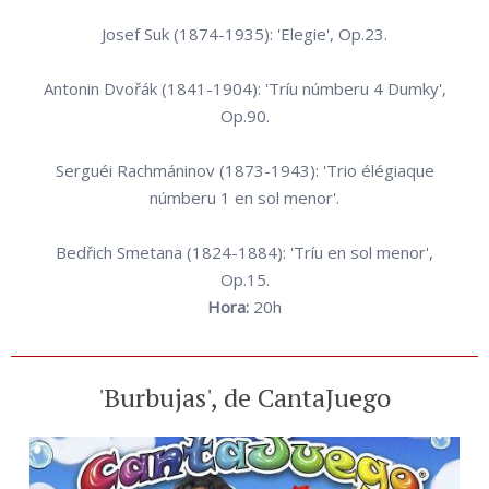
Josef Suk (1874-1935): 'Elegie', Op.23.
Antonin Dvořák (1841-1904): 'Tríu númberu 4 Dumky',
Op.90.
Serguéi Rachmáninov (1873-1943): 'Trio élégiaque
númberu 1 en sol menor'.
Bedřich Smetana (1824-1884): 'Tríu en sol menor',
Op.15.
Hora:
20h
'Burbujas', de CantaJuego