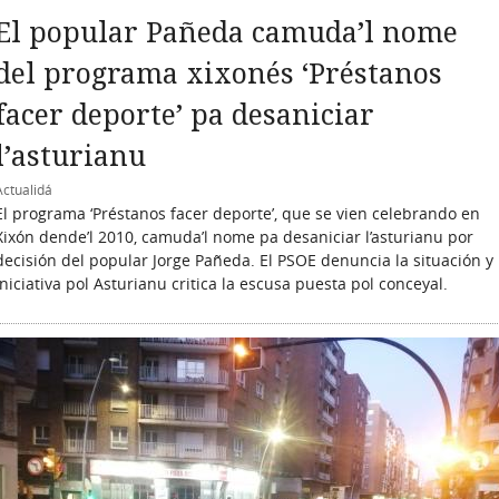
El popular Pañeda camuda’l nome
del programa xixonés ‘Préstanos
facer deporte’ pa desaniciar
l’asturianu
Actualidá
El programa ‘Préstanos facer deporte’, que se vien celebrando en
Xixón dende’l 2010, camuda’l nome pa desaniciar l’asturianu por
decisión del popular Jorge Pañeda. El PSOE denuncia la situación y
Iniciativa pol Asturianu critica la escusa puesta pol conceyal.