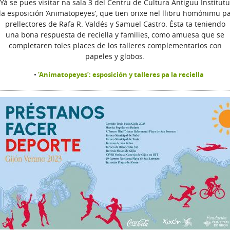
Yá se pues visitar na sala 3 del Centru de Cultura Antiguu Institutu
la esposición ‘Animatopeyes’, que tien orixe nel llibru homónimu p
prellectores de Rafa R. Valdés y Samuel Castro. Ésta ta teniendo
una bona respuesta de reciella y families, como amuesa que se
completaren toles places de los talleres complementarios con
papeles y globos.
‘Animatopeyes’: esposición y talleres pa la reciella