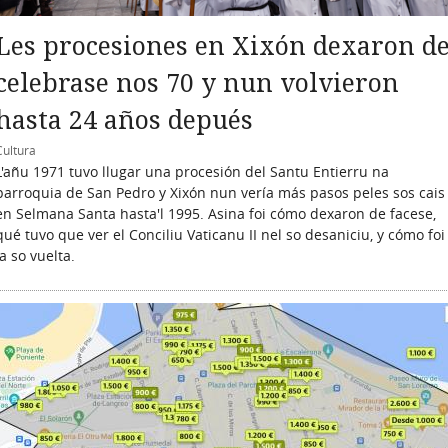
Les procesiones en Xixón dexaron d
celebrase nos 70 y nun volvieron
hasta 24 años depués
Cultura
L'añu 1971 tuvo llugar una procesión del Santu Entierru na
parroquia de San Pedro y Xixón nun vería más pasos peles sos cais
en Selmana Santa hasta'l 1995. Asina foi cómo dexaron de facese,
qué tuvo que ver el Conciliu Vaticanu II nel so desaniciu, y cómo foi
la so vuelta.