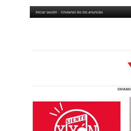
Iniciar sesión
|
Unvíanos les tos anuncies
ENTAMU