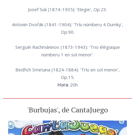
Josef Suk (1874-1935): 'Elegie', Op.23.
Antonin Dvořák (1841-1904): 'Tríu númberu 4 Dumky',
Op.90.
Serguéi Rachmáninov (1873-1943): 'Trio élégiaque
númberu 1 en sol menor'.
Bedřich Smetana (1824-1884): 'Tríu en sol menor',
Op.15.
Hora:
20h
'Burbujas', de CantaJuego