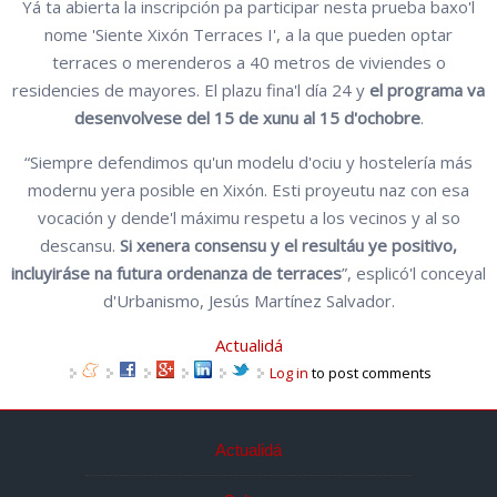
Yá ta abierta la inscripción pa participar nesta prueba baxo'l
nome 'Siente Xixón Terraces I', a la que pueden optar
terraces o merenderos a 40 metros de viviendes o
residencies de mayores. El plazu fina'l día 24 y
el programa va
desenvolvese del 15 de xunu al 15 d'ochobre
.
“Siempre defendimos qu'un modelu d'ociu y hostelería más
modernu yera posible en Xixón. Esti proyeutu naz con esa
vocación y dende'l máximu respetu a los vecinos y al so
descansu.
Si xenera consensu y el resultáu ye positivo,
incluyiráse na futura ordenanza de terraces
”, esplicó'l conceyal
d'Urbanismo, Jesús Martínez Salvador.
Actualidá
Log in
to post comments
Actualidá