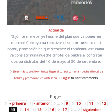
Actualidá
‘Gijón te merece’ ye’l nome del plan que va poner en
marcha’l Conceyu pa reactivar el sector turísticu esti
branu, promoción na que s'escaez el topónimu asturianu.
Va consistir nuna nueche d’hotel de baldre al contratar
dos pa disfrutar del 16 de mayu al 30 de setiembre.
Lleer más
sobre Xixón busca llegar al turista con una nueche d’hotel de
Log in
to post comments
baldre y promoción en castellanu
Pages
« primera
‹ anterior
…
9
10
11
12
13
14
15
16
17
…
siguiente ›