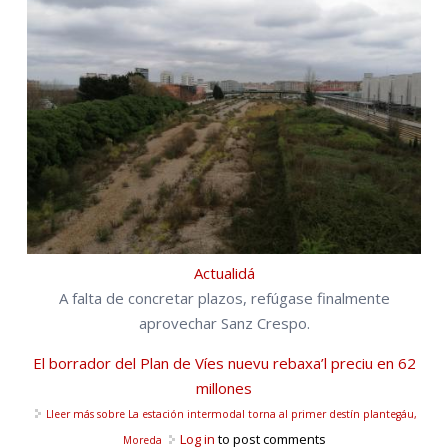
Actualidá
A falta de concretar plazos, refúgase finalmente
aprovechar Sanz Crespo.
El borrador del Plan de Víes nuevu rebaxa’l preciu en 62
millones
Lleer más
sobre La estación intermodal torna al primer destín plantegáu,
Log in
to post comments
Moreda