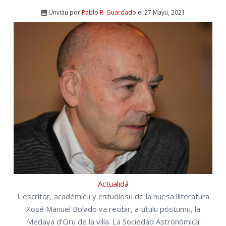
Unviáu por
Pablo R. Guardado
el 27 Mayu, 2021
Actualidá
L'escritor, académicu y estudiosu de la nuesa lliteratura
Xosé Manuel Bolado va recibir, a títulu póstumu, la
Medaya d'Oru de la villa. La Sociedad Astronómica