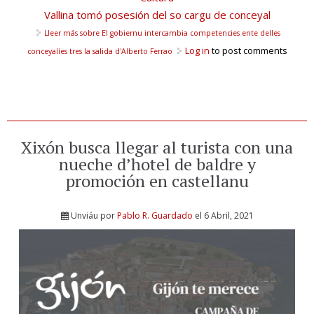
Vallina tomó posesión del so cargu de conceyal
Lleer más
sobre El gobiernu intercambia competencies ente delles
Log in
to post comments
conceyalíes tres la salida d'Alberto Ferrao
Xixón busca llegar al turista con una
nueche d’hotel de baldre y
promoción en castellanu
Unviáu por
Pablo R. Guardado
el 6 Abril, 2021