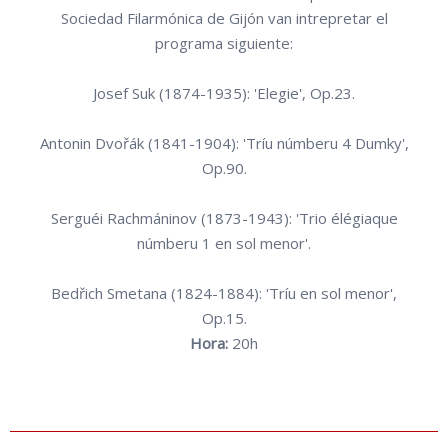
Sociedad Filarmónica de Gijón van intrepretar el
programa siguiente:
Josef Suk (1874-1935): 'Elegie', Op.23.
Antonin Dvořák (1841-1904): 'Tríu númberu 4 Dumky',
Op.90.
Serguéi Rachmáninov (1873-1943): 'Trio élégiaque
númberu 1 en sol menor'.
Bedřich Smetana (1824-1884): 'Tríu en sol menor',
Op.15.
Hora:
20h