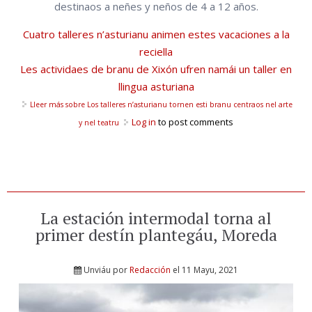
destinaos a neñes y neños de 4 a 12 años.
Cuatro talleres n’asturianu animen estes vacaciones a la
reciella
Les actividaes de branu de Xixón ufren namái un taller en
llingua asturiana
Lleer más
sobre Los talleres n’asturianu tornen esti branu centraos nel arte
Log in
to post comments
y nel teatru
La estación intermodal torna al
primer destín plantegáu, Moreda
Unviáu por
Redacción
el 11 Mayu, 2021