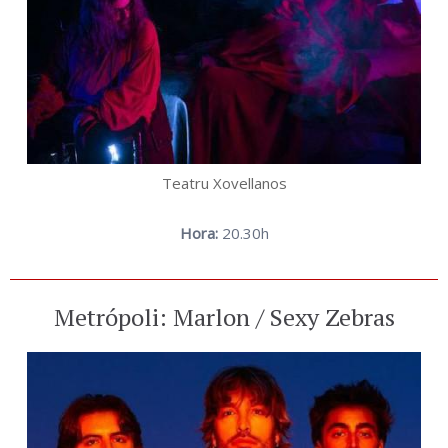
Teatru Xovellanos
Hora:
20.30h
Metrópoli: Marlon / Sexy Zebras