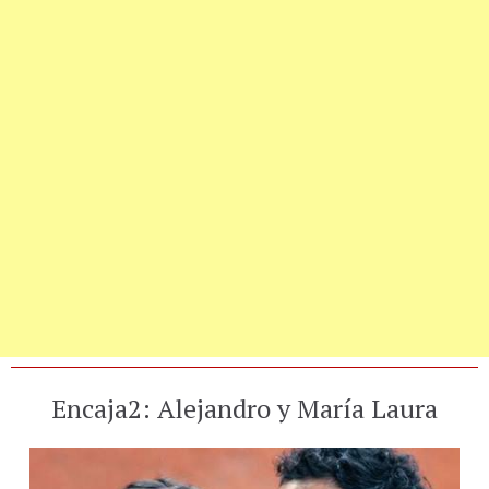
Encaja2: Alejandro y María Laura