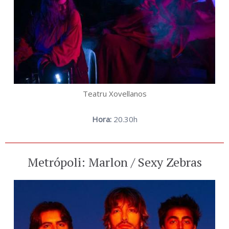
Teatru Xovellanos
Hora:
20.30h
Metrópoli: Marlon / Sexy Zebras