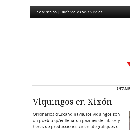
Iniciar sesión
|
Unvíanos les tos anuncies
ENTAMU
Viquingos en Xixón
Orixinarios d’Escandinavia, los viquingos son
un pueblu qu’enllenaron páxines de llibros y
hores de producciones cinematográfiques o