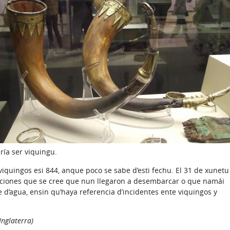
ría ser viquingu.
viquingos esi 844, anque poco se sabe d’esti fechu. El 31 de xunetu
caciones que se cree que nun llegaron a desembarcar o que namái
e d’agua, ensin qu’haya referencia d’incidentes ente viquingos y
Inglaterra)