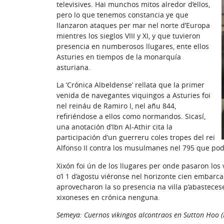
televisives. Hai munchos mitos alredor d’ellos,
pero lo que tenemos constancia ye que
llanzaron ataques per mar nel norte d’Europa
mientres los sieglos VIII y XI, y que tuvieron
presencia en numberosos llugares, ente ellos
Asturies en tiempos de la monarquía
asturiana.
La ‘Crónica Albeldense’ rellata que la primer
venida de navegantes viquingos a Asturies foi
nel reináu de Ramiro I, nel añu 844,
refiriéndose a ellos como normandos. Sicasí,
una anotación d’Ibn Al-Athir cita la
participación d’un guerreru coles tropes del rei
Alfonso II contra los musulmanes nel 795 que pod
Xixón foi ún de los llugares per onde pasaron los 
o’l 1 d’agostu viéronse nel horizonte cien embar
aprovecharon la so presencia na villa p’abasteces
xixoneses en crónica nenguna.
Semeya: Cuernos vikingos alcontraos en Sutton Hoo (