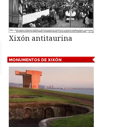
Xixón antitaurina
MONUMENTOS
DE XIXÓN