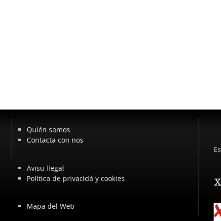
Quién somos
Contacta con nos
Es
Avisu llegal
Política de privacidá y cookies
x
Mapa del Web