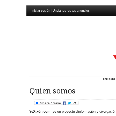
Iniciar sesión
|
Unvíanos les tos anuncies
ENTAMU
Quien somos
YeXixón.com
ye un proyectu d'información y divulgació