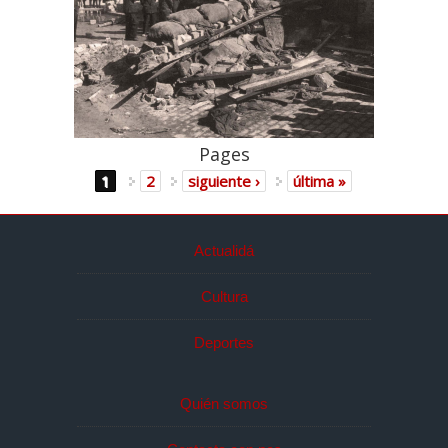
Pages
1
2
siguiente ›
última »
Actualidá
Cultura
Deportes
Quién somos