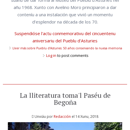
suañu de dar forma al Muséu del Pueblu d’Asturies nel
añu 1968. Xunto con Avelino Moro principiaron a dar
conteníu a una instalación que vivió un momentu
d’esplendor na década de los 70.
Suspendióse l'actu conmemorativu del cincuentenu
aniversariu del Pueblu d'Asturies
Lleer más
sobre Pueblu d'Asturies: 50 años conservando la nuesa memoria
Log in
to post comments
La lliteratura toma'l Paséu de
Begoña
Unviáu por
Redacción
el 14 Xunu, 2018