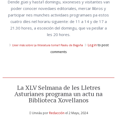
Dende güei y hasta'l domingu, xixoneses y visitantes van
poder conocer novedaes editoriales, mercar llibros y
participar nes munches actividaes programaes pa estos
cuatro díes nel horariu siguiente: de 11 a 14 y de 17 a
21.30 hores, a esceición del domingu, que va pesllar a
les 20 hores.
Log in
to post
Lleer más
sobre La lliteratura toma'l Paséu de Begoña
comments
La XLV Selmana de les Lletres
Asturianes programa un actu na
Biblioteca Xovellanos
Unviáu por
Redacción
el 2 Mayu, 2024