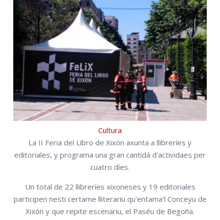
Cultura
La II Feria del Libro de Xixón axunta a llibreríes y
editoriales, y programa una gran cantidá d'actividaes per
cuatro díes.
Un total de 22 llibreríes xixoneses y 19 editoriales
participen nesti certame lliterariu qu'entama'l Conceyu de
Xixón y que repite escenariu, el Paséu de Begoña.