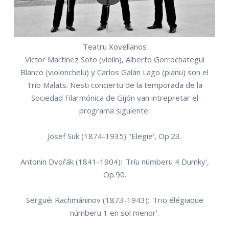
Teatru Xovellanos
Víctor Martínez Soto (violín), Alberto Gorrochategui
Blanco (violonchelu) y Carlos Galán Lago (pianu) son el
Trío Malats. Nesti conciertu de la temporada de la
Sociedad Filarmónica de Gijón van intrepretar el
programa siguiente:
Josef Suk (1874-1935): 'Elegie', Op.23.
Antonin Dvořák (1841-1904): 'Tríu númberu 4 Dumky',
Op.90.
Serguéi Rachmáninov (1873-1943): 'Trio élégiaque
númberu 1 en sol menor'.