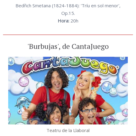
Bedřich Smetana (1824-1884): 'Tríu en sol menor',
Op.15.
Hora:
20h
'Burbujas', de CantaJuego
Teatru de la Llaboral