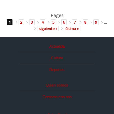
Pages
1
2
3
4
5
6
7
8
9
…
siguiente ›
última »
Actualidá
Cultura
Deportes
Quién somos
Contacta con nos