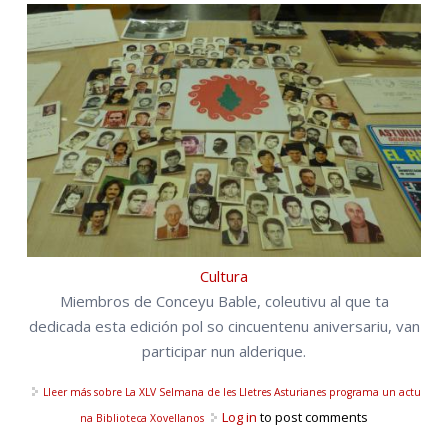
Cultura
Miembros de Conceyu Bable, coleutivu al que ta
dedicada esta edición pol so cincuentenu aniversariu, van
participar nun alderique.
Lleer más
sobre La XLV Selmana de les Lletres Asturianes programa un actu
Log in
to post comments
na Biblioteca Xovellanos