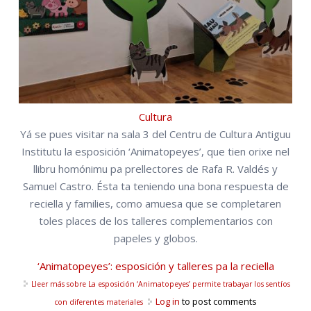
Cultura
Yá se pues visitar na sala 3 del Centru de Cultura Antiguu
Institutu la esposición ‘Animatopeyes’, que tien orixe nel
llibru homónimu pa prellectores de Rafa R. Valdés y
Samuel Castro. Ésta ta teniendo una bona respuesta de
reciella y families, como amuesa que se completaren
toles places de los talleres complementarios con
papeles y globos.
‘Animatopeyes’: esposición y talleres pa la reciella
Lleer más
sobre La esposición ‘Animatopeyes’ permite trabayar los sentíos
Log in
to post comments
con diferentes materiales