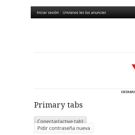
Iniciar sesión
|
Unvíanos les tos anuncies
ENTAMU
Primary tabs
Conectar
(active tab)
Pidir contraseña nueva