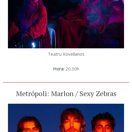
Teatru Xovellanos
Hora:
20.30h
Metrópoli: Marlon / Sexy Zebras