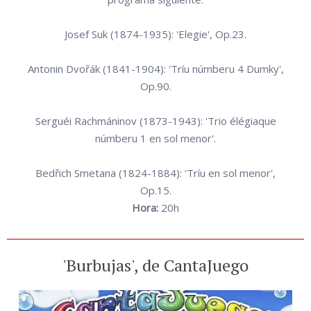
Josef Suk (1874-1935): 'Elegie', Op.23.
Antonin Dvořák (1841-1904): 'Tríu númberu 4 Dumky',
Op.90.
Serguéi Rachmáninov (1873-1943): 'Trio élégiaque
númberu 1 en sol menor'.
Bedřich Smetana (1824-1884): 'Tríu en sol menor',
Op.15.
Hora:
20h
'Burbujas', de CantaJuego