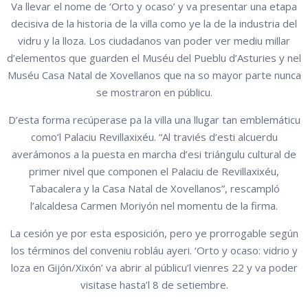
Va llevar el nome de ‘Orto y ocaso’ y va presentar una etapa
decisiva de la historia de la villa como ye la de la industria del
vidru y la lloza. Los ciudadanos van poder ver mediu millar
d’elementos que guarden el Muséu del Pueblu d’Asturies y nel
Muséu Casa Natal de Xovellanos que na so mayor parte nunca
se mostraron en públicu.
D’esta forma recúperase pa la villa una llugar tan emblemáticu
como’l Palaciu Revillaxixéu. “Al traviés d’esti alcuerdu
averámonos a la puesta en marcha d’esi triángulu cultural de
primer nivel que componen el Palaciu de Revillaxixéu,
Tabacalera y la Casa Natal de Xovellanos”, rescampló
l’alcaldesa Carmen Moriyón nel momentu de la firma.
La cesión ye por esta esposición, pero ye prorrogable según
los términos del conveniu robláu ayeri. ‘Orto y ocaso: vidrio y
loza en Gijón/Xixón’ va abrir al públicu’l vienres 22 y va poder
visitase hasta’l 8 de setiembre.