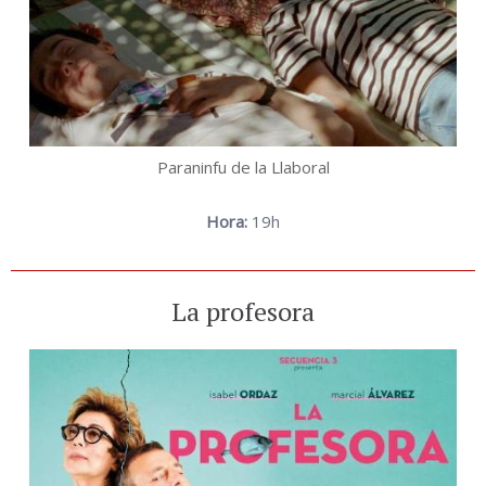
Paraninfu de la Llaboral
Hora:
19h
La profesora