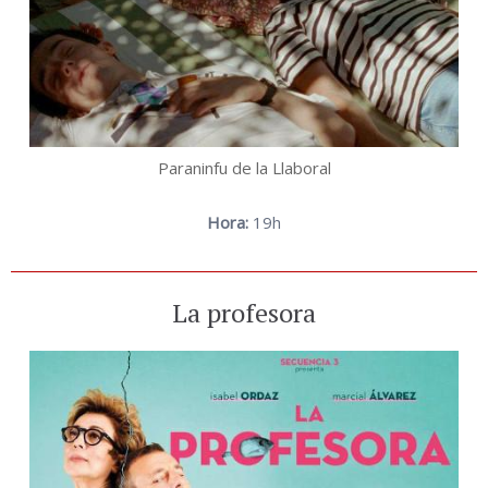
Paraninfu de la Llaboral
Hora:
19h
La profesora