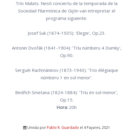
Trío Malats. Nesti conciertu de la temporada de la
Sociedad Filarmónica de Gijón van intrepretar el
programa siguiente:
Josef Suk (1874-1935): 'Elegie', Op.23.
Antonin Dvořák (1841-1904): 'Tríu númberu 4 Dumky',
Op.90.
Serguéi Rachmáninov (1873-1943): 'Trio élégiaque
númberu 1 en sol menor'.
Bedřich Smetana (1824-1884): 'Tríu en sol menor',
Op.15.
Hora:
20h
Unviáu por
Pablo R. Guardado
el 4 Payares, 2021