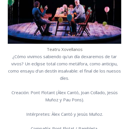
Teatru Xovellanos
¿Cómo vivimos sabiendo qu'un día dexaremos de tar
vivos? Un eclipse total como metáfora, como anticipu,
como ensayu d'un destín insalvable: el final de los nuesos
díes.
Creación: Pont Flotant (Àlex Cantó, Joan Collado, Jesús
Muñoz y Pau Pons).
Intérpretes: Àlex Cantó y Jesús Muñoz.
Compañía: Pont Flotat / Rambleta.