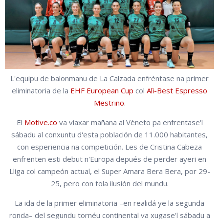
L'equipu de balonmanu de La Calzada enfréntase
na primer
eliminatoria de la
EHF European Cup
col
Alì-Best Espresso
Mestrino
.
El
Motive.co
va viaxar mañana al Vèneto pa enfrentase'l
sábadu al conxuntu d'esta población de 11.000 habitantes,
con esperiencia na competición. Les de Cristina Cabeza
enfrenten esti debut n'Europa depués de perder ayeri en
Lliga col campeón actual, el Super Amara Bera Bera, por 29-
25, pero con tola ilusión del mundu.
La ida de la primer eliminatoria
–en realidá ye la segunda
ronda–
del segundu tornéu continental va xugase'l sábadu a