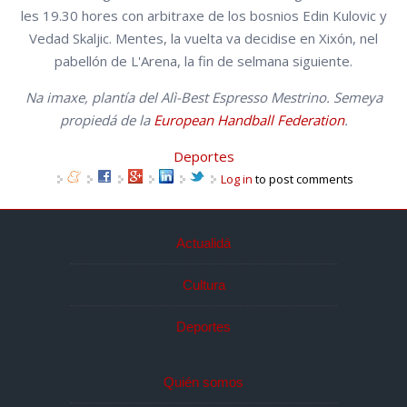
les 19.30 hores con arbitraxe de los bosnios
Edin Kulovic y
Vedad Skaljic
. Mentes, la vuelta va decidise en Xixón, nel
pabellón de L'Arena, la fin de selmana siguiente.
Na imaxe, plantía del Alì-Best Espresso Mestrino. Semeya
propiedá de la
European Handball Federation
.
Deportes
Log in
to post comments
Actualidá
Cultura
Deportes
Quién somos