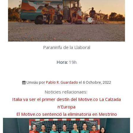
Paraninfu de la Llaboral
Hora:
19h
Unviáu por
Pablo R. Guardado
el 6 Ochobre, 2022
Noticies rellacionaes:
Italia va ser el primer destín del Motive.co La Calzada
n'Europa
El Motive.co sentenció la eliminatoria en Mestrino