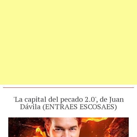
'La capital del pecado 2.0', de Juan
Dávila (ENTRAES ESCOSAES)