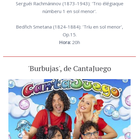
Serguéi Rachmáninov (1873-1943): 'Trio élégiaque
númberu 1 en sol menor'.
Bedřich Smetana (1824-1884): 'Tríu en sol menor',
Op.15.
Hora:
20h
'Burbujas', de CantaJuego