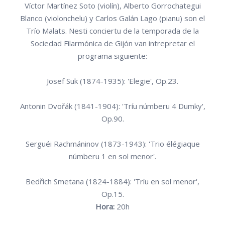
Víctor Martínez Soto (violín), Alberto Gorrochategui
Blanco (violonchelu) y Carlos Galán Lago (pianu) son el
Trío Malats. Nesti conciertu de la temporada de la
Sociedad Filarmónica de Gijón van intrepretar el
programa siguiente:
Josef Suk (1874-1935): 'Elegie', Op.23.
Antonin Dvořák (1841-1904): 'Tríu númberu 4 Dumky',
Op.90.
Serguéi Rachmáninov (1873-1943): 'Trio élégiaque
númberu 1 en sol menor'.
Bedřich Smetana (1824-1884): 'Tríu en sol menor',
Op.15.
Hora:
20h