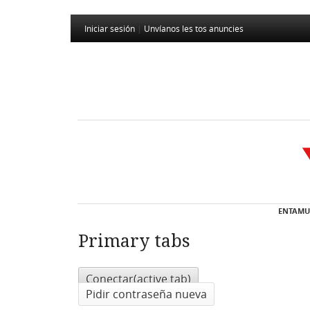
Iniciar sesión
|
Unvíanos les tos anuncies
ENTAMU
Primary tabs
Conectar
(active tab)
Pidir contraseña nueva