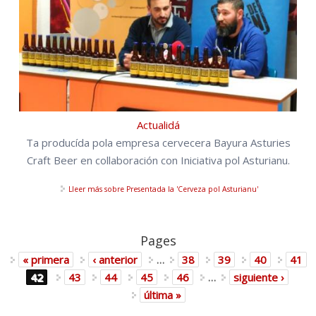
Actualidá
Ta producída pola empresa cervecera Bayura Asturies
Craft Beer en collaboración con Iniciativa pol Asturianu.
Lleer más
sobre Presentada la 'Cerveza pol Asturianu'
Pages
« primera
‹ anterior
…
38
39
40
41
42
43
44
45
46
…
siguiente ›
última »