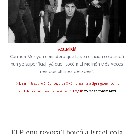
Actualidá
Carmen Moriyón considera que la so rellación cola ciudá
nun ye superficial, yá que "tocó n'El Molinón trés veces
nes dos últimes décades".
Lleer más
sobre El Conceyu de Xixón presenta a Springsteen como
Log in
to post comments
candidatu al Princesa de les Artes
El Plenu revoca'l boicó a Israel cola