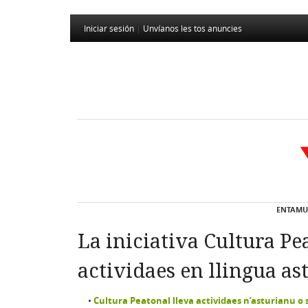
Iniciar sesión
|
Unvíanos les tos anuncies
ENTAMU
La iniciativa Cultura Pe
actividaes en llingua as
Cultura Peatonal lleva actividaes n’asturianu o