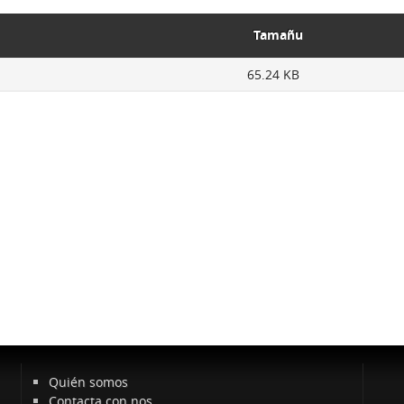
Tamañu
65.24 KB
Quién somos
Contacta con nos