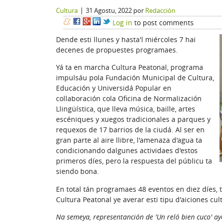
|
Cultura
31 Agostu, 2022
por
Redacción
Log in
to post comments
Dende esti llunes y hasta'l miércoles 7 hai
decenes de propuestes programaes.
Yá ta en marcha Cultura Peatonal, programa
impulsáu pola Fundación Municipal de Cultura,
Educación y Universidá Popular en
collaboración cola Oficina de Normalización
Llingüística, que lleva música, baille, artes
escéniques y xuegos tradicionales a parques y
requexos de 17 barrios de la ciudá. Al ser en
gran parte al aire llibre, l'amenaza d'agua ta
condicionando dalgunes actividaes d'estos
primeros díes, pero la respuesta del públicu ta
siendo bona.
En total tán programaes 48 eventos en diez díes, t
Cultura Peatonal ye averar esti tipu d'aiciones cu
Na semeya, representanción de 'Un reló bien cuco' ay