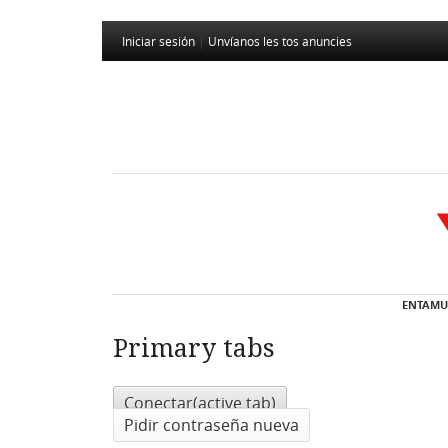
Iniciar sesión
|
Unvíanos les tos anuncies
ENTAMU
Primary tabs
Conectar
(active tab)
Pidir contraseña nueva