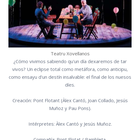
Teatru Xovellanos
¿Cómo vivimos sabiendo qu'un día dexaremos de tar
vivos? Un eclipse total como metáfora, como anticipu,
como ensayu d'un destín insalvable: el final de los nuesos
díes.
Creación: Pont Flotant (Àlex Cantó, Joan Collado, Jesús
Muñoz y Pau Pons).
Intérpretes: Àlex Cantó y Jesús Muñoz.
Compañía: Pont Flotat / Rambleta.