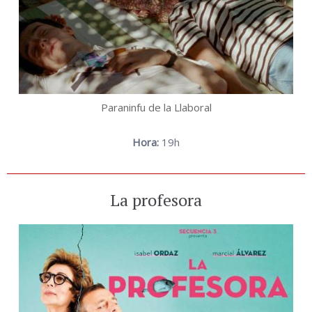
Paraninfu de la Llaboral
Hora:
19h
La profesora