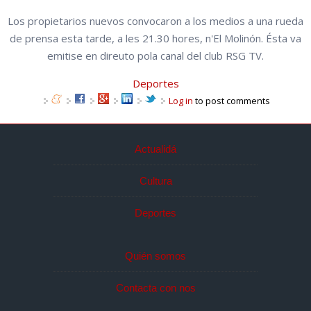
Los propietarios nuevos convocaron a los medios a una rueda
de prensa esta tarde, a les 21.30 hores, n'El Molinón. Ésta va
emitise en direuto pola canal del club RSG TV.
Deportes
Log in
to post comments
Actualidá
Cultura
Deportes
Quién somos
Contacta con nos