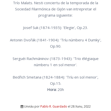
Trío Malats. Nesti conciertu de la temporada de la
Sociedad Filarmónica de Gijón van intrepretar el
programa siguiente:
Josef Suk (1874-1935): 'Elegie', Op.23.
Antonin Dvořák (1841-1904): 'Tríu númberu 4 Dumky',
Op.90.
Serguéi Rachmáninov (1873-1943): 'Trio élégiaque
númberu 1 en sol menor'.
Bedřich Smetana (1824-1884): 'Tríu en sol menor',
Op.15.
Hora:
20h
Unviáu por
Pablo R. Guardado
el 28 Xunu, 2022