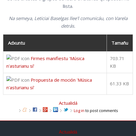
llista.
Na semeya, Leticiai Baselgas llee'l comunicáu, con Varela
detrás.
Adxuntu
Tamañu
Firmes manifiestu 'Música
703.71
n'asturianu sí'
KB
Propuesta de moción 'Música
61.33 KB
n'asturianu sí'
Actualidá
Log in
to post comments
Actualidá