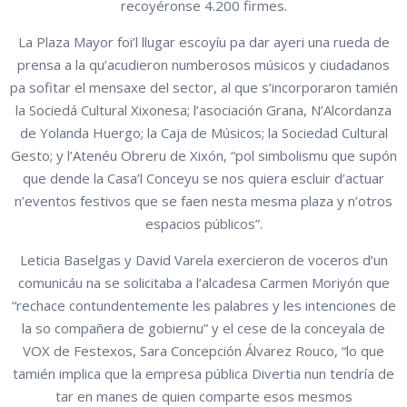
recoyéronse 4.200 firmes.
La Plaza Mayor foi’l llugar escoyíu pa dar ayeri una rueda de
prensa a la qu’acudieron numberosos músicos y ciudadanos
pa sofitar el mensaxe del sector, al que s’incorporaron tamién
la Sociedá Cultural Xixonesa; l’asociación Grana, N’Alcordanza
de Yolanda Huergo; la Caja de Músicos; la Sociedad Cultural
Gesto; y l’Atenéu Obreru de Xixón, “pol simbolismu que supón
que dende la Casa’l Conceyu se nos quiera escluir d’actuar
n’eventos festivos que se faen nesta mesma plaza y n’otros
espacios públicos”.
Leticia Baselgas y David Varela exercieron de voceros d’un
comunicáu na se solicitaba a l’alcadesa Carmen Moriyón que
“rechace contundentemente les palabres y les intenciones de
la so compañera de gobiernu” y el cese de la conceyala de
VOX de Festexos, Sara Concepción Álvarez Rouco, “lo que
tamién implica que la empresa pública Divertia nun tendría de
tar en manes de quien comparte esos mesmos