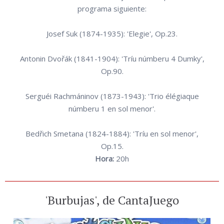
programa siguiente:
Josef Suk (1874-1935): 'Elegie', Op.23.
Antonin Dvořák (1841-1904): 'Tríu númberu 4 Dumky',
Op.90.
Serguéi Rachmáninov (1873-1943): 'Trio élégiaque
númberu 1 en sol menor'.
Bedřich Smetana (1824-1884): 'Tríu en sol menor',
Op.15.
Hora:
20h
'Burbujas', de CantaJuego