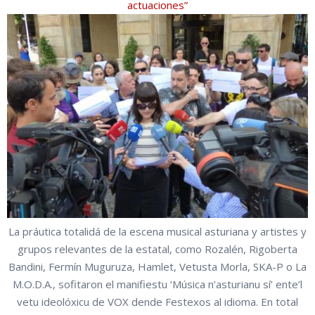
actuaciones”
La práutica totalidá de la escena musical asturiana y artistes y
grupos relevantes de la estatal, como Rozalén, Rigoberta
Bandini, Fermín Muguruza, Hamlet, Vetusta Morla, SKA-P o La
M.O.D.A., sofitaron el manifiestu ‘Música n’asturianu sí’ ente’l
vetu ideolóxicu de VOX dende Festexos al idioma. En total