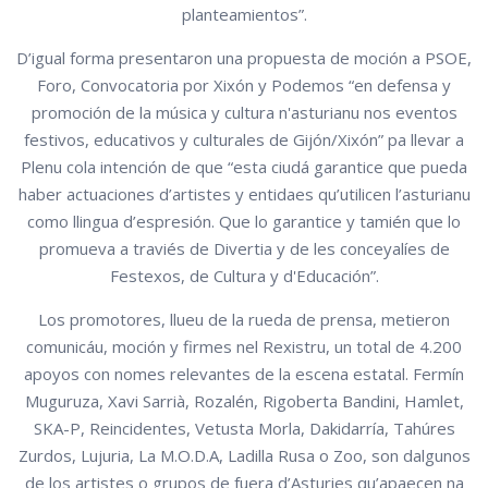
planteamientos”.
D’igual forma presentaron una propuesta de moción a PSOE,
Foro, Convocatoria por Xixón y Podemos “en defensa y
promoción de la música y cultura n'asturianu nos eventos
festivos, educativos y culturales de Gijón/Xixón” pa llevar a
Plenu cola intención de que “esta ciudá garantice que pueda
haber actuaciones d’artistes y entidaes qu’utilicen l’asturianu
como llingua d’espresión. Que lo garantice y tamién que lo
promueva a traviés de Divertia y de les conceyalíes de
Festexos, de Cultura y d'Educación”.
Los promotores, llueu de la rueda de prensa, metieron
comunicáu, moción y firmes nel Rexistru, un total de 4.200
apoyos con nomes relevantes de la escena estatal. Fermín
Muguruza, Xavi Sarrià, Rozalén, Rigoberta Bandini, Hamlet,
SKA-P, Reincidentes, Vetusta Morla, Dakidarría, Tahúres
Zurdos, Lujuria, La M.O.D.A, Ladilla Rusa o Zoo, son dalgunos
de los artistes o grupos de fuera d’Asturies qu’apaecen na