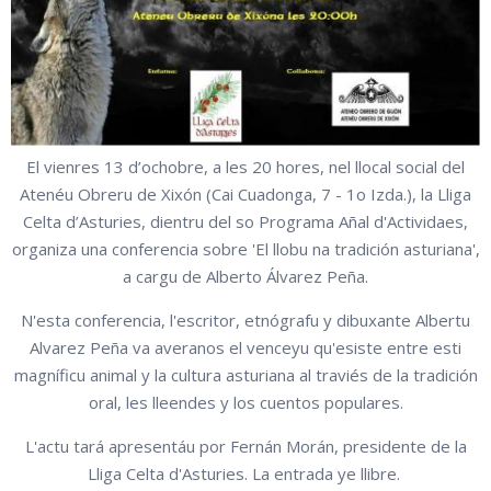
El vienres 13 d’ochobre, a les 20 hores, nel llocal social del
Atenéu Obreru de Xixón (Cai Cuadonga, 7 - 1o Izda.), la Lliga
Celta d’Asturies, dientru del so Programa Añal d'Actividaes,
organiza una conferencia sobre 'El llobu na tradición asturiana',
a cargu de Alberto Álvarez Peña.
N'esta conferencia, l'escritor, etnógrafu y dibuxante Albertu
Alvarez Peña va averanos el venceyu qu'esiste entre esti
magníficu animal y la cultura asturiana al traviés de la tradición
oral, les lleendes y los cuentos populares.
L'actu tará apresentáu por Fernán Morán, presidente de la
Lliga Celta d'Asturies. La entrada ye llibre.