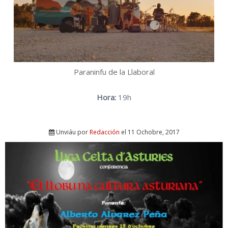
Paraninfu de la Llaboral
Hora:
19h
Unviáu por
Redacción
el 11 Ochobre, 2017