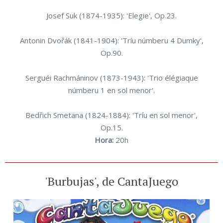
Josef Suk (1874-1935): 'Elegie', Op.23.
Antonin Dvořák (1841-1904): 'Tríu númberu 4 Dumky',
Op.90.
Serguéi Rachmáninov (1873-1943): 'Trio élégiaque
númberu 1 en sol menor'.
Bedřich Smetana (1824-1884): 'Tríu en sol menor',
Op.15.
Hora:
20h
'Burbujas', de CantaJuego