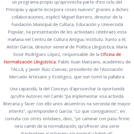
un programa propiu qu’aprovecha parte d’esi ciclu del
Principáu y aparte incorpora coses nueves” gracies a diches
collaboraciones, esplicó Miguel Barrero, direutor de la
Fundación Municipal de Cultura, Educación y Universidá
Popular, na presentación de les actividaes celebraes esta
mañana nel Centru de Cultura Antiguu Institutu. Xunto a él,
Antón García, direutor xeneral de Política Llingüística; María
Xosé Rodríguez López, responsable de la
Oficina de
Normalización Llingüística
; Pablo Xuan Manzano, académicu de
l’ALLA; y Javier Ruiz-Cuevas, presidente de l'Asociación
Mercado Artesano y Ecológico, que nun tomó la pallabra.
Una capacidá, la del Conceyu d’aprovechar la oportunidá
qu’ufre Autores nel Camín “pa implementar esa actividá
lliteraria y facer con ello unos alcuentros na seronda de mayor
interés”, qu’emponderó García. “Lo que consiguimos”, en
comuña con otres entidaes, dixo, “ye caminar con pasu firme
nesi camín de la normalización; qu’ofrecer una serie
d’actividaes n’asturianu sía normal y habitual”.