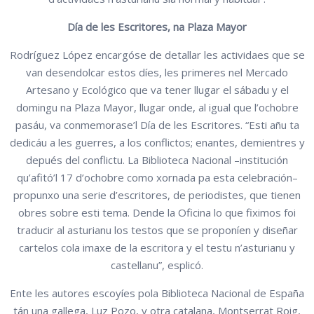
Día de les Escritores, na Plaza Mayor
Rodríguez López encargóse de detallar les actividaes que se
van desendolcar estos díes, les primeres nel Mercado
Artesano y Ecológico que va tener llugar el sábadu y el
domingu na Plaza Mayor, llugar onde, al igual que l’ochobre
pasáu, va conmemorase’l Día de les Escritores. “Esti añu ta
dedicáu a les guerres, a los conflictos; enantes, demientres y
depués del conflictu. La Biblioteca Nacional –institución
qu’afitó’l 17 d’ochobre como xornada pa esta celebración–
propunxo una serie d’escritores, de periodistes, que tienen
obres sobre esti tema. Dende la Oficina lo que fiximos foi
traducir al asturianu los testos que se proponíen y diseñar
cartelos cola imaxe de la escritora y el testu n’asturianu y
castellanu”, esplicó.
Ente les autores escoyíes pola Biblioteca Nacional de España
tán una gallega, Luz Pozo, y otra catalana, Montserrat Roig,