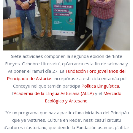
Siete actividaes componen la segunda edición de ‘Ente
Fueyes. Ochobre Lliterariu’, qu’arranca esta fin de selmana y
va poner el ramu’l día 27. La
Fundación Foro Jovellanos del
Principado de Asturias
incorpórase a esti ciclu entamáu pol
Conceyu nel que tamién participa
Política Llingüística
,
l'
Academia de la Llingua Asturiana (ALLA)
y el
Mercado
Ecológico y Artesano
.
“Ye un programa que naz a partir d’una iniciativa del Principáu
que ye ‘Asturies, Cultura en Rede’, nesti casu’l circuitu
d’autores n’asturianu, que dende la Fundación usamos p’afitar