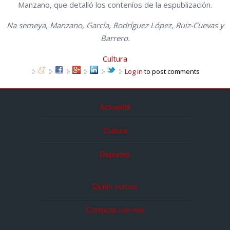
Manzano, que detalló los conteníos de la espublización.
Na semeya, Manzano, García, Rodríguez López, Ruiz-Cuevas y
Barrero.
Cultura
Log in
to post comments
Actualidá
Cultura
Deportes
Quién somos
Contacta con nos