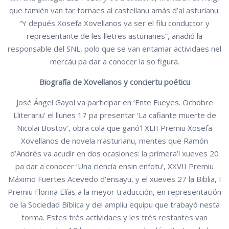
que tamién van tar tornaes al castellanu amás d’al asturianu.
“Y depués Xosefa Xovellanos va ser el filu conductor y
representante de les lletres asturianes”, añadió la
responsable del SNL, polo que se van entamar actividaes nel
mercáu pa dar a conocer la so figura.
Biografía de Xovellanos y conciertu poéticu
José Ángel Gayol va participar en ‘Ente Fueyes. Ochobre
Lliterariu’ el llunes 17 pa presentar ‘La cafiante muerte de
Nicolai Bostov’, obra cola que ganó’l XLII Premiu Xosefa
Xovellanos de novela n’asturianu, mentes que Ramón
d’Andrés va acudir en dos ocasiones: la primera’l xueves 20
pa dar a conocer ‘Una ciencia ensin enfotu’, XXVII Premiu
Máximo Fuertes Acevedo d'ensayu, y el xueves 27 la Biblia, I
Premiu Florina Elías a la meyor traducción, en representación
de la Sociedad Bíblica y del ampliu equipu que trabayó nesta
torma. Estes trés actividaes y les trés restantes van