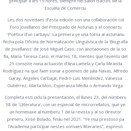
principiar a les 19 hores, siempre nel salón d’actos de la
Escuela de Comerciu.
Les dos novedaes d’esta edición son una collaboración col
Foro Jovellanos del Principado de Asturias y el conciertu
‘Poética d’un carbayu’. La primera ye una torna al asturianu
fecha pola Oficina de Normalización Llingüística de la ‘Biografía
de Jovellanos’ de José Miguel Caso, con anotaciones de la so
fía, María Teresa Caso, el martes 18, mentes que l’eventu del
25 consiste nuna actuación d’Ana Lamela y Carla Miranda
Rodríguez na que faen sonar a poemes de Julia Navas, Alfredo
Garay, Ángeles Carbajal, Pedro Luis Menéndez, Vanessa
Gutiérrez, Marta Mori, Esperanza Media o Armando Vega.
Completa esti ciclu la presentación, el llunes 23, del númberu
38 de ‘Lliteratura’, con un especial de microrrellatos, que ye
un homenaxe al númberu 1 de la revista y al so direutor
primeru, Xosé Bolado, fináu nel 2021. “Ye mui prestoso pa
l’Academia participar nestes xornaes lliteraries”, espresó