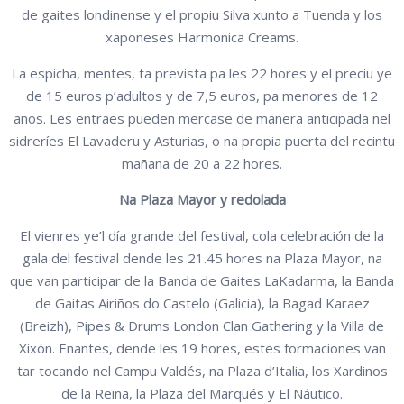
de gaites londinense y el propiu Silva xunto a Tuenda y los
xaponeses Harmonica Creams.
La espicha, mentes, ta prevista pa les 22 hores y el preciu ye
de 15 euros p’adultos y de 7,5 euros, pa menores de 12
años. Les entraes pueden mercase de manera anticipada nel
sidreríes El Lavaderu y Asturias, o na propia puerta del recintu
mañana de 20 a 22 hores.
Na Plaza Mayor y redolada
El vienres ye’l día grande del festival, cola celebración de la
gala del festival dende les 21.45 hores na Plaza Mayor, na
que van participar de la Banda de Gaites LaKadarma, la Banda
de Gaitas Airiños do Castelo (Galicia), la Bagad Karaez
(Breizh), Pipes & Drums London Clan Gathering y la Villa de
Xixón. Enantes, dende les 19 hores, estes formaciones van
tar tocando nel Campu Valdés, na Plaza d’Italia, los Xardinos
de la Reina, la Plaza del Marqués y El Náutico.