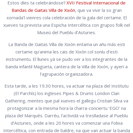
Estos díes ta celebrándose’l
XVII Festival Internacional de
Bandas de Gaitas Villa de Xixón
, que va vivir la so gran
xornada’l vienres cola celebración de la gala del certame. El
xueves ta prevista una Espicha Intercéltica con grupos folk nel
Museú del Pueblu d’Asturies.
La Banda de Gaitas Villa de Xixón entama un añu más esti
certame qu’anima les cais de Xixón col soníu d’esti
instrumentu. El llunes yá se pudo ver a los integrantes de la
banda infantil Magüeta, cantera de la Villa de Xixón, y ayeri a
l’agrupación organizadora.
Esta tarde, a les 19.30 hores, va actuar na plaza del Institutu
(El Parchís) los ingleses Pipes & Drums London Clan
Gathering, mentes que pal xueves el gallegu Cristian Silva va
protagonizar a la mesma hora la charra-conciertu ‘EGO’ na
plaza del Marqués. Darréu, l’actividá va treslladase al Pueblu
d’Asturies, onde a les 20 hores va comenzar una Folixa
Intercéltica, con entrada de baldre, na que van actuar la banda