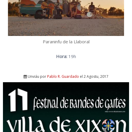
Paraninfu de la Llaboral
Hora:
19h
Unviáu por
Pablo R. Guardado
el 2 Agostu, 2017