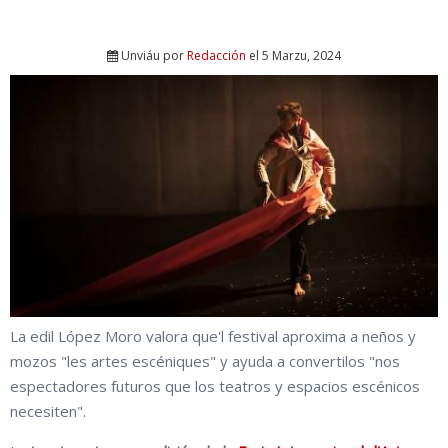
Unviáu por
Redacción
el 5 Marzu, 2024
La edil López Moro valora que'l festival aproxima a neños y
mozos "les artes escéniques" y ayuda a convertilos "nos
espectadores futuros que los teatros y espacios escénicos
necesiten".