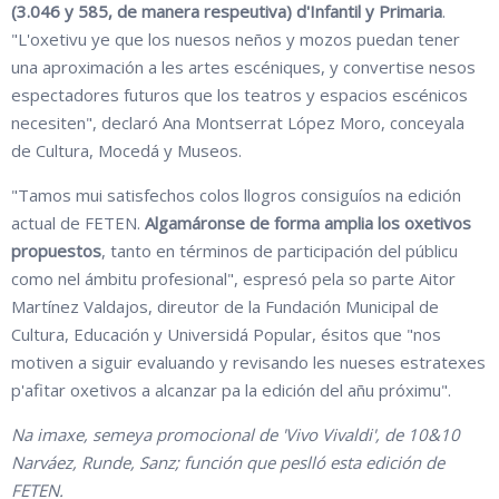
(3.046 y 585, de manera respeutiva) d'Infantil y Primaria
.
"L'oxetivu
ye que los nuesos neños y mozos puedan tener
una aproximación a les artes escéniques, y convertise nesos
espectadores futuros que los teatros y espacios escénicos
necesiten", declaró Ana Montserrat López Moro, conceyala
de Cultura, Mocedá y Museos.
"Tamos mui satisfechos colos llogros consiguíos na edición
actual de FETEN.
Algamáronse de forma amplia los oxetivos
propuestos
, tanto en términos de participación del públicu
como nel ámbitu profesional", espresó pela so parte Aitor
Martínez Valdajos, direutor de la Fundación Municipal de
Cultura, Educación y Universidá Popular, ésitos que "nos
motiven a siguir evaluando y revisando les nueses estratexes
p'afitar oxetivos a alcanzar pa la edición del añu próximu".
Na imaxe, semeya promocional de 'Vivo Vivaldi', de 10&10
Narváez, Runde, Sanz; función que peslló esta edición de
FETEN.