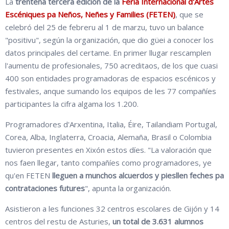
La
trentena tercera edición de
la
Feria Internacional d'Artes
Escéniques pa Neños, Neñes y Families (FETEN)
, que se
celebró del 25 de febreru al 1 de marzu, tuvo un balance
"positivu", según la organización, que dio güei a conocer los
datos principales del certame. En primer llugar rescamplen
l'aumentu
de profesiona
l
es,
7
50
acreditaos,
de
los que
cuasi
400 son entidades programadoras
de espacios escénicos y
festivales
, anque sumando los equipos de les 77 compañíes
participantes la cifra algama los 1.200.
Programadores d'Arxentina, Italia, Éire, Tailandiam Portugal,
Corea, Alba, Inglaterra, Croacia, Alemaña, Brasil o Colombia
tuvieron presentes en Xixón estos díes. "La valoración que
nos faen llegar, tanto compañíes como programadores, ye
qu'en FETEN
lleguen a munchos alcuerdos y piesllen feches pa
contrataciones futures
", apunta la organización.
Asistieron a les funciones 32 centros escolares de Gijón y 14
centros del restu de Asturies,
un total de 3.631 alumnos