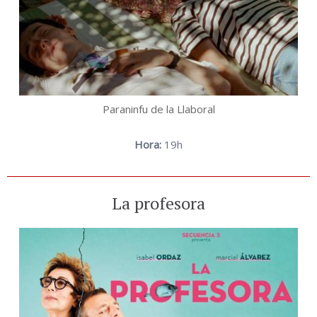
Paraninfu de la Llaboral
Hora:
19h
La profesora