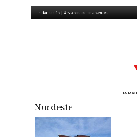
Iniciar sesión
|
Unvíanos les tos anuncies
ENTAMU
Nordeste