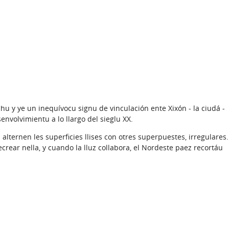
hu y ye un inequívocu signu de vinculación ente Xixón - la ciudá -
senvolvimientu a lo llargo del sieglu XX.
alternen les superficies llises con otres superpuestes, irregulares.
ecrear nella, y cuando la lluz collabora, el Nordeste paez recortáu