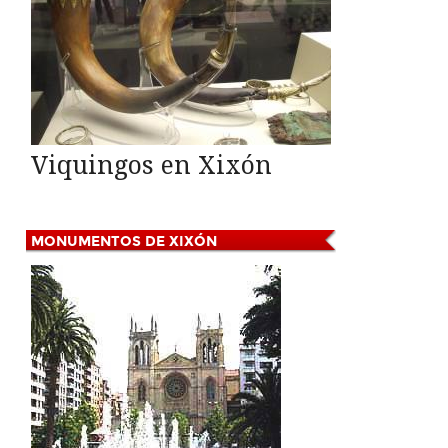
Viquingos en Xixón
MONUMENTOS
DE XIXÓN