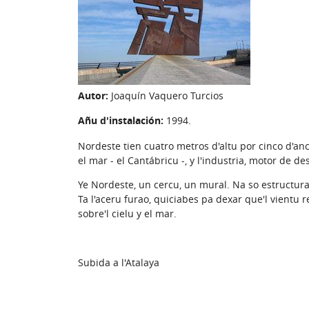
Autor:
Joaquín Vaquero Turcios
Añu d'instalación:
1994.
Nordeste tien cuatro metros d'altu por cinco d'anc
el mar - el Cantábricu -, y l'industria, motor de de
Ye Nordeste, un cercu, un mural. Na so estructura 
Ta l'aceru furao, quiciabes pa dexar que'l vientu r
sobre'l cielu y el mar.
Subida a l'Atalaya