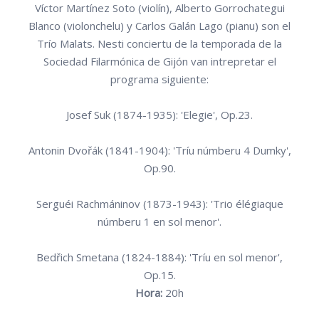
Víctor Martínez Soto (violín), Alberto Gorrochategui
Blanco (violonchelu) y Carlos Galán Lago (pianu) son el
Trío Malats. Nesti conciertu de la temporada de la
Sociedad Filarmónica de Gijón van intrepretar el
programa siguiente:
Josef Suk (1874-1935): 'Elegie', Op.23.
Antonin Dvořák (1841-1904): 'Tríu númberu 4 Dumky',
Op.90.
Serguéi Rachmáninov (1873-1943): 'Trio élégiaque
númberu 1 en sol menor'.
Bedřich Smetana (1824-1884): 'Tríu en sol menor',
Op.15.
Hora:
20h