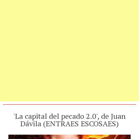
'La capital del pecado 2.0', de Juan
Dávila (ENTRAES ESCOSAES)