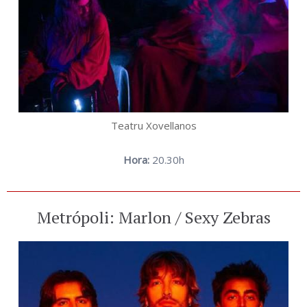
Teatru Xovellanos
Hora:
20.30h
Metrópoli: Marlon / Sexy Zebras