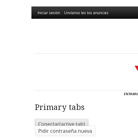
Iniciar sesión
|
Unvíanos les tos anuncies
ENTAMU
Primary tabs
Conectar
(active tab)
Pidir contraseña nueva