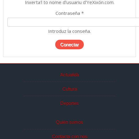
Inxerta'l to nome d'usuariu d'YeXixón.com.
Contraseña
*
Introduz la conseña.
Actualidá
Cultura
Deportes
Quién somos
Contacta con nos