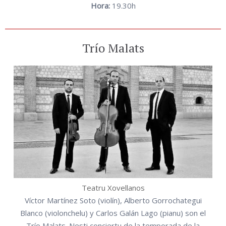
Hora:
19.30h
Trío Malats
Teatru Xovellanos
Víctor Martínez Soto (violín), Alberto Gorrochategui
Blanco (violonchelu) y Carlos Galán Lago (pianu) son el
Trío Malats. Nesti conciertu de la temporada de la