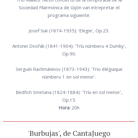
Sociedad Filarmónica de Gijón van intrepretar el
programa siguiente:
Josef Suk (1874-1935): 'Elegie', Op.23.
Antonin Dvořák (1841-1904): 'Tríu númberu 4 Dumky',
Op.90.
Serguéi Rachmáninov (1873-1943): 'Trio élégiaque
númberu 1 en sol menor'.
Bedřich Smetana (1824-1884): 'Tríu en sol menor',
Op.15.
Hora:
20h
'Burbujas', de CantaJuego