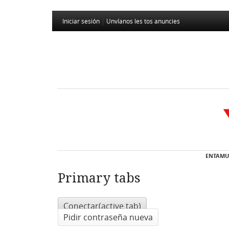
Iniciar sesión
|
Unvíanos les tos anuncies
ENTAMU
Primary tabs
Conectar
(active tab)
Pidir contraseña nueva