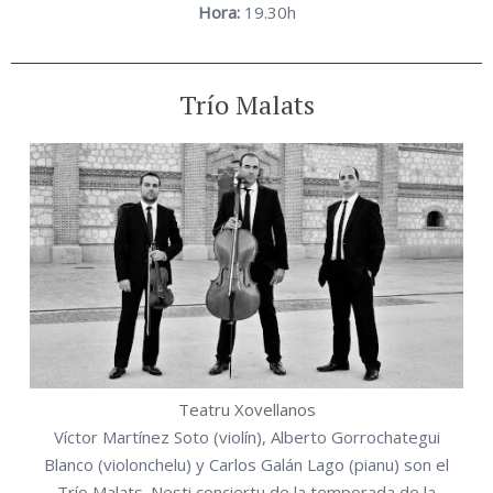
Hora:
19.30h
Trío Malats
Teatru Xovellanos
Víctor Martínez Soto (violín), Alberto Gorrochategui
Blanco (violonchelu) y Carlos Galán Lago (pianu) son el
Trío Malats. Nesti conciertu de la temporada de la