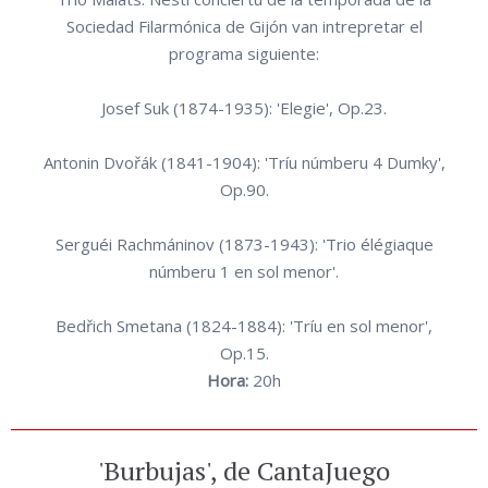
Sociedad Filarmónica de Gijón van intrepretar el
programa siguiente:
Josef Suk (1874-1935): 'Elegie', Op.23.
Antonin Dvořák (1841-1904): 'Tríu númberu 4 Dumky',
Op.90.
Serguéi Rachmáninov (1873-1943): 'Trio élégiaque
númberu 1 en sol menor'.
Bedřich Smetana (1824-1884): 'Tríu en sol menor',
Op.15.
Hora:
20h
'Burbujas', de CantaJuego