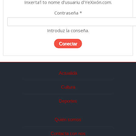
Inxerta'l to nome d'usuariu d'YeXixón.com.
Contraseña
*
Introduz la conseña.
Actualidá
Cultura
Deportes
Quién somos
Contacta con nos